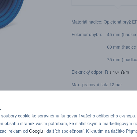
Materiál hadice: Opletená pry
Poloměr ohybu: 45 mm (hadice
60 mm (hadice 10x
75 mm ( hadice 12x
Elektrický odpor: R
≤ 10⁶ Ω/m
Max. pracovní tlak: 12 bar
Průtlak: 48 bar
S
soubory cookie ke správnému fungování vašeho oblíbeného e-shopu,
ní obsahu stránek vašim potřebám, ke statistickým a marketingovým 
izaci reklam od
Googlu
i dalších společností. Kliknutím na tlačítko Přijm