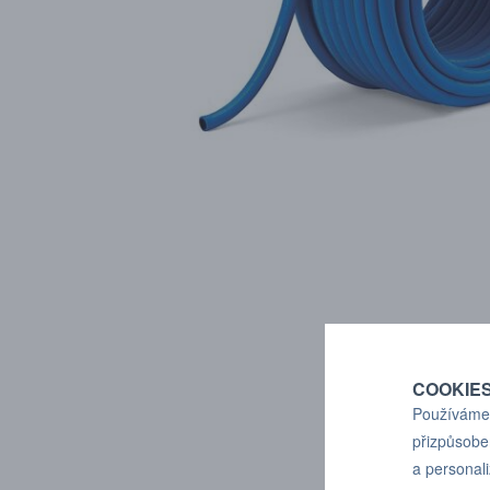
COOKIE
Používáme 
přizpůsobe
a personal