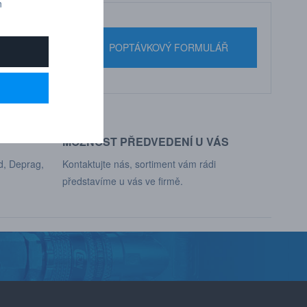
n
nebo pište
POPTÁVKOVÝ FORMULÁŘ
MOŽNOST PŘEDVEDENÍ U VÁS
d, Deprag,
Kontaktujte nás, sortiment vám rádi
představíme u vás ve firmě.