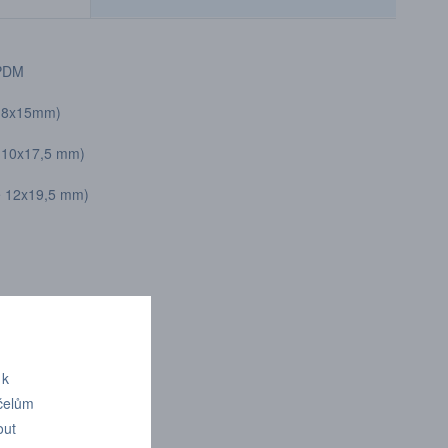
ž EPDM
 8x15mm)
17,5 mm)
19,5 mm)
 k
účelům
out