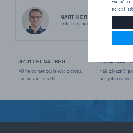
vše nám ud
nejlepší zá
MARTIN DRHOLEC
technické poradenství
JIŽ 31 LET NA TRHU
DODÁVÁME DO
Máme bohaté zkušenosti z oboru,
Naši zákaznící jso
umíme vám poradit.
různých odvětví p