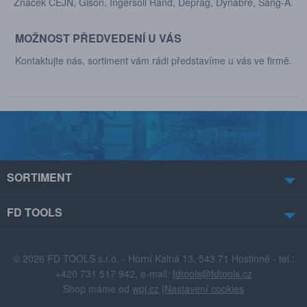
Značek CEJN, Gison, Ingersoll Rand, Deprag, Dynabre, Sang-A.
MOŽNOST PŘEDVEDENÍ U VÁS
Kontaktujte nás, sortiment vám rádi představíme u vás ve firmě.
SORTIMENT
FD TOOLS
© 2026 FD TOOLS s.r.o. - Horní Kalná 13, 543 71 Hostinné - tel.:
+420 731 517 942, e-mail:
fdtools@fdtools.cz
Shop máme od
wpj.cz
|
Nastavení cookies