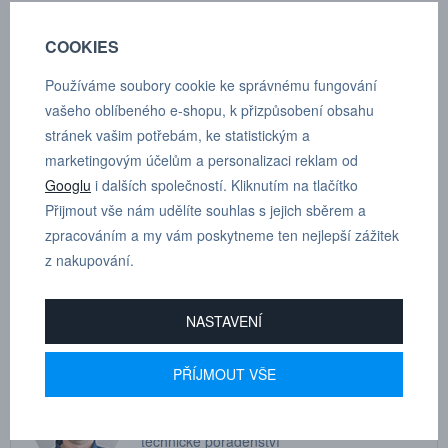
Zakončení G 1/2"
COOKIES
Jmenovitý průtočný průměr: 10 mm
Používáme soubory cookie ke správnému fungování
Max. pracovní tlak: 12 bar
vašeho oblíbeného e-shopu, k přizpůsobení obsahu
stránek vašim potřebám, ke statistickým a
Min. průtlak: 48 bar
marketingovým účelům a personalizaci reklam od
Rozmezí teplot: -20°C až +100°C
Googlu
i dalších společností. Kliknutím na tlačítko
Přijmout vše nám udělíte souhlas s jejich sběrem a
Materiál: Pozinkovaná ocel/zinek
zpracováním a my vám poskytneme ten nejlepší zážitek
z nakupování.
Média: Stlačený vzduch, neutrální plyn
NASTAVENÍ
PŘÍJMOUT VŠE
MARTIN
DRHOLEC
technické poradenství