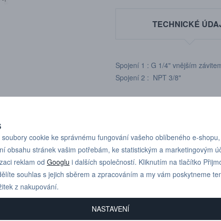
TECHNICKÉ ÚDA
Spojení 1 : G 1/4" vnějším závit
Spojení 2 : NPT 3/8"
S
soubory cookie ke správnému fungování vašeho oblíbeného e-shopu,
ní obsahu stránek vašim potřebám, ke statistickým a marketingovým 
Pro technické dotazy
+420 731 517 942
izaci reklam od
Googlu
i dalších společností. Kliknutím na tlačítko Přijm
nebo poptávky volejte
ělíte souhlas s jejich sběrem a zpracováním a my vám poskytneme te
žitek z nakupování.
NASTAVENÍ