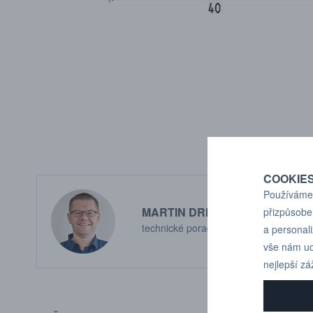
COOKIE
Používáme 
MARTIN DRHOLEC
přizpůsobe
technické poradenství
a personal
vše nám ud
nejlepší zá