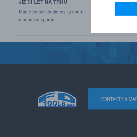
JIŽ 31 LET NA TRHU
DODÁVÁME DO
Máme bohaté zkušenosti z oboru,
Naši zákaznící jso
umíme vám poradit.
různých odvětví p
KONTAKTY & MA