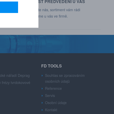
MOŽNOST PŘEDVEDENÍ U VÁS
d, Deprag,
Kontaktujte nás, sortiment vám rádi
představíme u vás ve firmě.
FD TOOLS
cké nářadí Deprag
Souhlas se zpracováním
osobních údajů
 frézy tvrdokovové
Reference
Servis
Osobní údaje
Kontakt