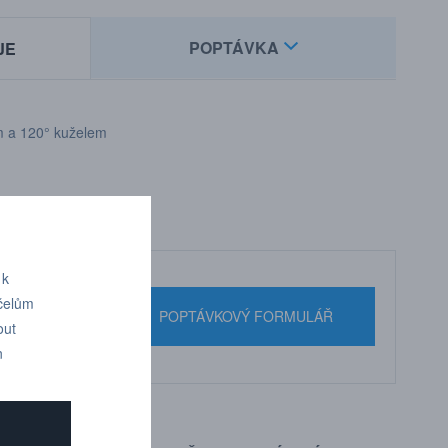
POPTÁVKA
JE
em a 120° kuželem
 k
účelům
nebo pište
POPTÁVKOVÝ FORMULÁŘ
out
n