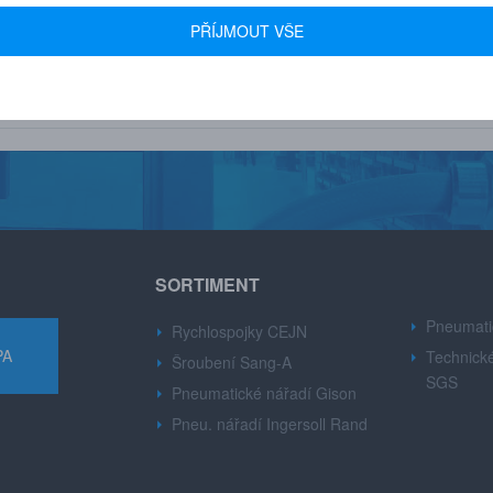
 600+ FIREM
AUTORIZOVANÝ DEALER
PŘÍJMOUT VŠE
u drobné i velké firmy z
Značek CEJN, Gison, Ingersoll Ran
růmyslu.
Dynabre, Sang-A.
SORTIMENT
Pneumati
Rychlospojky CEJN
PA
Technické
Šroubení Sang-A
SGS
Pneumatické nářadí Gison
Pneu. nářadí Ingersoll Rand