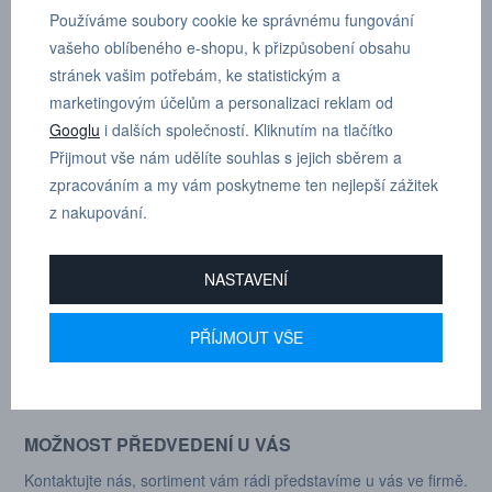
POPTÁVKOVÝ FORMULÁŘ
Používáme soubory cookie ke správnému fungování
vašeho oblíbeného e-shopu, k přizpůsobení obsahu
stránek vašim potřebám, ke statistickým a
marketingovým účelům a personalizaci reklam od
Googlu
i dalších společností. Kliknutím na tlačítko
JIŽ 31 LET NA TRHU
Přijmout vše nám udělíte souhlas s jejich sběrem a
Máme bohaté zkušenosti z oboru, umíme vám poradit.
zpracováním a my vám poskytneme ten nejlepší zážitek
z nakupování.
DODÁVÁME DO 600+ FIREM
Naši zákaznící jsou drobné i velké firmy z různých odvětví
NASTAVENÍ
průmyslu.
PŘÍJMOUT VŠE
AUTORIZOVANÝ DEALER
Značek CEJN, Gison, Ingersoll Rand, Deprag, Dynabre, Sang-A.
MOŽNOST PŘEDVEDENÍ U VÁS
Kontaktujte nás, sortiment vám rádi představíme u vás ve firmě.