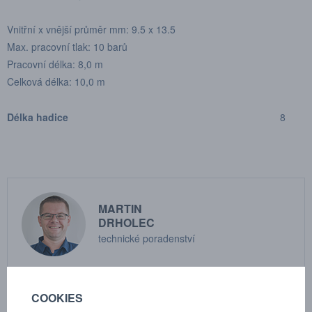
Vnitřní x vnější průměr mm: 9.5 x 13.5
Max. pracovní tlak: 10 barů
Pracovní délka: 8,0 m
Celková délka: 10,0 m
Délka hadice
8
MARTIN
DRHOLEC
technické poradenství
+420 731 517 942
COOKIES