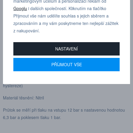
marketingovým účelům a personalizaci reklam od
Filtrační vložka: Sintrovaný bronz
Googlu
i dalších společností. Kliknutím na tlačítko
Přijmout vše nám udělíte souhlas s jejich sběrem a
Materiál tělesa: Lakovaný hliník
zpracováním a my vám poskytneme ten nejlepší zážitek
Materiál nádobky: Kov s průzorem hladiny z polypropylenu
z nakupování.
Odtok kondenzátu: Poloautomatický s možností napojení potrubí
NASTAVENÍ
Řízený tlak: 0,5 až 12 bar
PŘÍJMOUT VŠE
Hystereze: 0,4 bar
Regulační mechanismus: Posuvná přepážka (velmi nízká
hystereze)
Materiál těsnění: Nitril
Průtok se měří při tlaku na vstupu 12 bar s nastavenou hodnotou
6,3 bar a poklesem tlaku 1 bar.