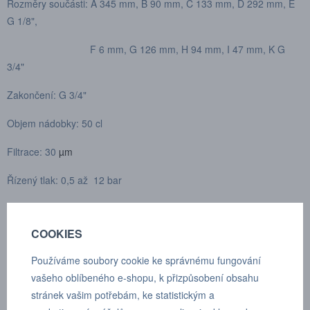
Rozměry součásti: A 345 mm, B 90 mm, C 133 mm, D 292 mm, E
G 1/8",
F 6 mm, G 126 mm, H 94 mm, I 47 mm, K G
3/4"
Zakončení: G 3/4"
Objem nádobky: 50 cl
Filtrace: 30
µm
Řízený tlak: 0,5 až 12 bar
Max. průtok: 11 000 l/min
COOKIES
Média: Stlačený vzduch, neutrální plyn
Používáme soubory cookie ke správnému fungování
Max. pracovní tlak při 23°C: 17,5 bar
vašeho oblíbeného e-shopu, k přizpůsobení obsahu
Max. pracovní tlak při 50°C: 12 bar
stránek vašim potřebám, ke statistickým a