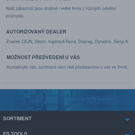
Naši zákaznící jsou drobné i velké firmy z různých odvětví
průmyslu.
AUTORIZOVANÝ DEALER
Značek CEJN, Gison, Ingersoll Rand, Deprag, Dynabre, Sang-A.
MOŽNOST PŘEDVEDENÍ U VÁS
Kontaktujte nás, sortiment vám rádi představíme u vás ve firmě.
SORTIMENT
FD TOOLS